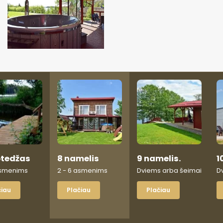
otedžas
8 namelis
9 namelis.
1
asmenims
2 - 6 asmenims
Dviems arba šeimai
D
čiau
Plačiau
Plačiau