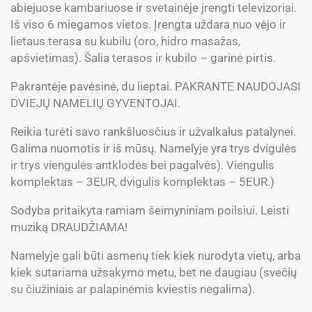
abiejuose kambariuose ir svetainėje įrengti televizoriai.
Iš viso 6 miegamos vietos. Įrengta uždara nuo vėjo ir
lietaus terasa su kubilu (oro, hidro masažas,
apšvietimas). Šalia terasos ir kubilo – garinė pirtis.
Pakrantėje pavėsinė, du lieptai. PAKRANTE NAUDOJASI
DVIEJŲ NAMELIŲ GYVENTOJAI.
Reikia turėti savo rankšluosčius ir užvalkalus patalynei.
Galima nuomotis ir iš mūsų. Namelyje yra trys dvigulės
ir trys viengulės antklodės bei pagalvės). Viengulis
komplektas – 3EUR, dvigulis komplektas – 5EUR.)
Sodyba pritaikyta ramiam šeimyniniam poilsiui. Leisti
muziką DRAUDŽIAMA!
Namelyje gali būti asmenų tiek kiek nurodyta vietų, arba
kiek sutariama užsakymo metu, bet ne daugiau (svečių
su čiužiniais ar palapinėmis kviestis negalima).