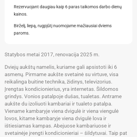
Rezervuojant daugiau kaip 6 paras taikomos darbo dienų
kainos.
Birželį, liepą, rugpjūtį nuomojame mažiausiai dviems
paroms.
Statybos metai 2017, renovacija 2025 m.
Dviejų aukštų namelis, kuriame gali apsistoti iki 6
asmenų. Pirmame aukšte svetainė su virtuve, visa
reikalinga buitine technika, židinys, televizorius.
Įrengtas kondicionierius, yra internetas. Šildomos
grindys. Vonios patalpoje dušas, tualetas. Antrame
aukšte du izoliuoti kambariai ir tualeto patalpa.
Viename kambaryje viena dvigulė ir viena viengulė
lovos, kitame kambaryje viena dvigulė lova ir
ištiesiamas kampas. Abejuose kambariuose ir
svetainėje įrengti kondicionieriai – šildytuvai. Taip pat