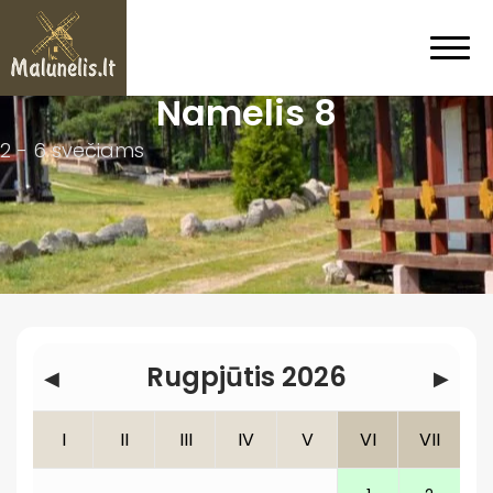
Namelis 8
2 - 6 svečiams
Rugpjūtis 2026
◀
▶
I
II
III
IV
V
VI
VII